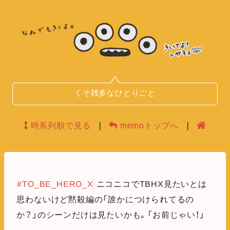
くそ雑多なひとりごと
時系列順で見る
❘
memoトップへ
❘
#TO_BE_HERO_X
ニコニコでTBHX見たいとは
思わないけど黙殺編の「誰かにつけられてるの
か？」のシーンだけは見たいかも。「お前じゃい！」