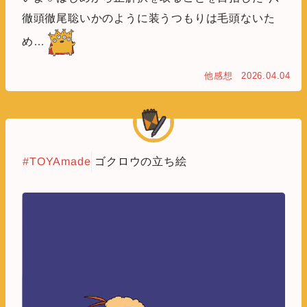
徹頭徹尾聡いかのように装うつもりは毛頭ないた
め…
他感想
2026.04.04
#TOYAmade
ゴクロウの立ち絵