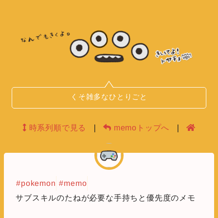
くそ雑多なひとりごと
時系列順で見る
❘
memoトップへ
❘
#pokemon
#memo
サブスキルのたねが必要な手持ちと優先度のメモ