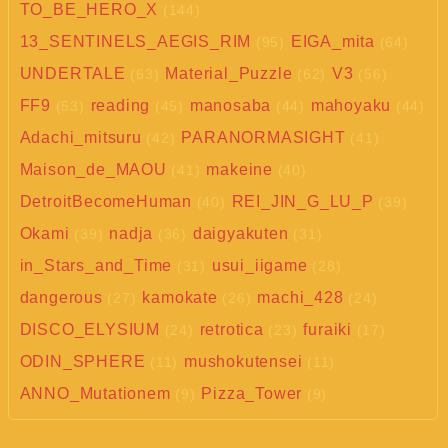
TO_BE_HERO_X
(144)
13_SENTINELS_AEGIS_RIM
EIGA_mita
(95)
(64)
UNDERTALE
Material_Puzzle
V3
(63)
(62)
(56)
FF9
reading
manosaba
mahoyaku
(53)
(45)
(44)
(44)
Adachi_mitsuru
PARANORMASIGHT
(42)
(41)
Maison_de_MAOU
makeine
(41)
(40)
DetroitBecomeHuman
REI_JIN_G_LU_P
(40)
(39)
Okami
nadja
daigyakuten
(39)
(36)
(31)
in_Stars_and_Time
usui_iigame
(31)
(28)
dangerous
kamokate
machi_428
(27)
(26)
(24)
DISCO_ELYSIUM
retrotica
furaiki
(24)
(23)
(17)
ODIN_SPHERE
mushokutensei
(11)
(11)
ANNO_Mutationem
Pizza_Tower
(9)
(9)