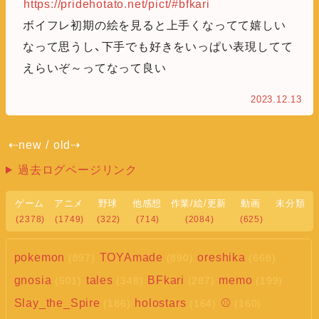
https://pridehotato.net/pict/#bfkari
ボイフレ初期の絵を見ると上手くなってて嬉しい
なって思うし、下手でも好きをいっぱい表現してて
えらいぞ～ってなって良い
2023.12.13
⇠new
/
old⇢
過去ログページリンク
ゲーム
アニメ
野球
他感想
作業/絵/更新
動画
未分類
(2378)
(1749)
(322)
(714)
(2084)
(625)
pokemon
TOYAmade
oreshika
(897)
(890)
(668)
gnosia
tales
BFkari
memo
(501)
(348)
(287)
(199)
Slay_the_Spire
holostars
⚾
(186)
(164)
(160)