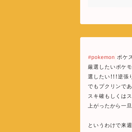
#pokemon
ポケ
厳選したいポケモ
選したい！！！逆
でもプクリンで
スキ確もしくはス
上がったから一
というわけで来週