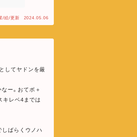
業/絵/更新
2024.05.06
としてヤドンを厳
かなー。おてボ＋
スキレベ4までは
でしばらくウノハ