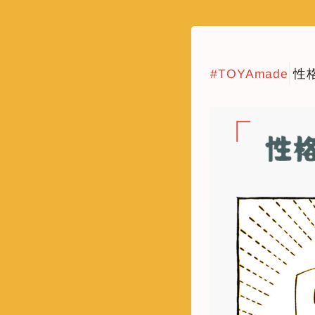
#TOYAmade
性