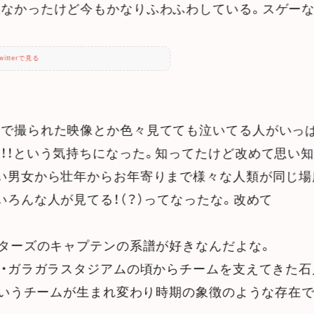
感なかったけど今もかなりふわふわしている。スゲー
witterで見る
で撮られた映像とか色々見てても泣いてる人がいっぱ
！！という気持ちになった。知ってたけど改めて思い
い男女から壮年からお年寄りまで様々な人類が同じ場
いろんな人が見てる！（？）ってなったな。改めて
スターズのキャプテンの系譜が好きなんだよな。
期・ガラガラスタジアムの頃からチームを支えてきた石
っていうチームが生まれ変わり時期の象徴のような存在