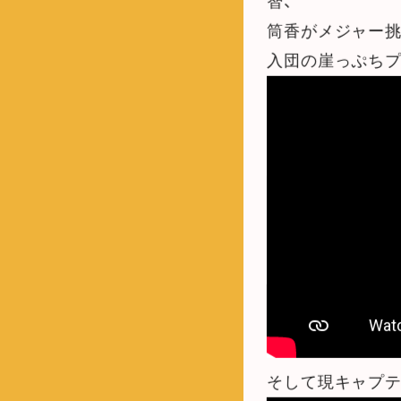
智、
筒香がメジャー挑
入団の崖っぷちプ
そして現キャプテ