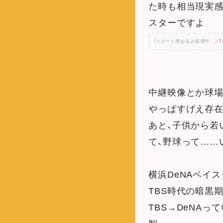
た時も相当現実
スターですよ
（ツイート埋め込み処理中...）
T
中継映像とか球場
やっぱすげえ存在
あと、子供から若
て、野球って……
横浜DeNAベイ
TBS時代の暗黒
TBS→DeNA