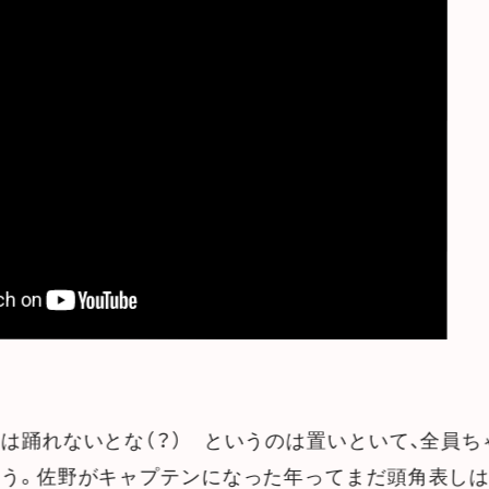
は踊れないとな（？） というのは置いといて、全員
思う。佐野がキャプテンになった年ってまだ頭角表し