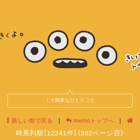
くそ雑多なひとりごと
新しい順で見る
❘
memoトップへ
❘
時系列順
［
12241
件］
（
382
ページ目）