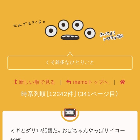
くそ雑多なひとりごと
新しい順で見る
❘
memoトップへ
❘
時系列順
［
12242
件］
（
341
ページ目）
ミギとダリ12話観た。おばちゃんやっぱサイコー
だぜ