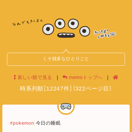
くそ雑多なひとりごと
新しい順で見る
❘
memoトップへ
❘
時系列順
［
12247
件］
（
322
ページ目）
#pokemon
今日の睡眠