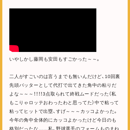
いやしかし藤岡も安田もすごかった～～。
二人がすごいのは言うまでも無いんだけど、10回裏
先頭バッターとして代打で出てきた角中の粘りだ
よな～～～！！！！3点取られて終戦ムードだった（私
もこりゃロッテおわったわと思ってた）中で粘って
粘ってヒットで出塁、すげ～～～カッコよかった。
今年の角中全体的にカッコよかったけど今日のも
格別だったな……私、野球選手のフォームものまね