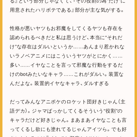
る』という部分じゃなくて、『その役割の為“だけ”に
用意されたハリボテである』部分が主な気がする。
性格が悪いヤツもお邪魔をしてくるヤツも存在を
認められるべきだと私は思うけど、本当に“それだ
け”な存在はダルいというか……あんまり惹かれな
いラノベアニメにはこういうヤツがとにかく……
多い……イヤなことを言って邪魔な行動をするだ
けのbotみたいなキャラ……これがダルい。装置な
んだよな。装置的イヤなキャラ、ダルすぎる
だってみんなアニポケのロケット団好きじゃん（主
語デカ）。ジャマばっかしてくるそういう“役割”の
キャラだけど好きじゃん。まあまあイヤなことも言
ってくるし欲にも塗れてるじゃんアイツら。でも好