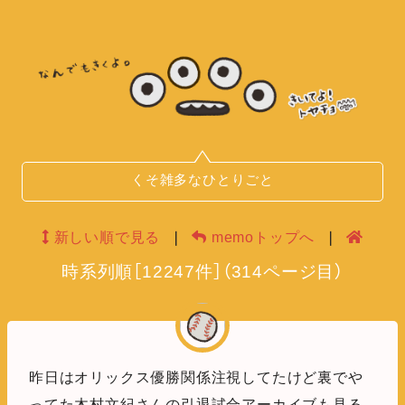
くそ雑多なひとりごと
新しい順で見る
❘
memoトップへ
❘
時系列順
［
12247
件］
（
314
ページ目）
昨日はオリックス優勝関係注視してたけど裏でや
ってた木村文紀さんの引退試合アーカイブも見る