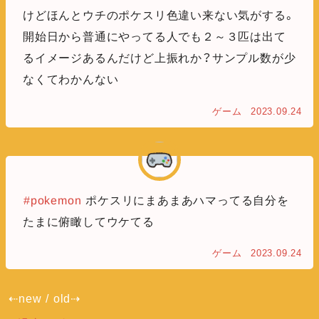
けどほんとウチのポケスリ色違い来ない気がする。
開始日から普通にやってる人でも２～３匹は出て
るイメージあるんだけど上振れか？サンプル数が少
なくてわかんない
ゲーム
2023.09.24
#pokemon
ポケスリにまあまあハマってる自分を
たまに俯瞰してウケてる
ゲーム
2023.09.24
⇠new
/
old⇢