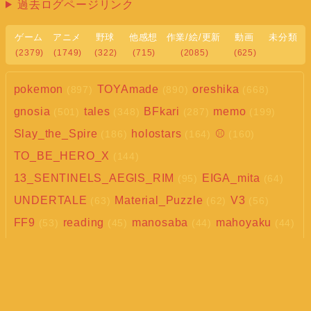
過去ログページリンク
ゲーム
アニメ
野球
他感想
作業/絵/更新
動画
未分類
(2379)
(1749)
(322)
(715)
(2085)
(625)
pokemon
TOYAmade
oreshika
(897)
(890)
(668)
gnosia
tales
BFkari
memo
(501)
(348)
(287)
(199)
Slay_the_Spire
holostars
⚾
(186)
(164)
(160)
TO_BE_HERO_X
(144)
13_SENTINELS_AEGIS_RIM
EIGA_mita
(95)
(64)
UNDERTALE
Material_Puzzle
V3
(63)
(62)
(56)
FF9
reading
manosaba
mahoyaku
(53)
(45)
(44)
(44)
Adachi_mitsuru
PARANORMASIGHT
(42)
(41)
Maison_de_MAOU
makeine
(41)
(40)
DetroitBecomeHuman
REI_JIN_G_LU_P
(40)
(39)