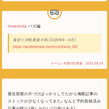
#oreshika
バズ編
鬼切り河蛙童姫＃85［1028年8～9月］
https://pridehotato.net/orsk/kwrb_85/
ゲーム
/
作業/絵/更新
2023.09.24
最近部屋の片づけばっかりしてたから俺屍記事の
ストックが少なくなってきた。なんと予約投稿済み
記事が残り1件しかない！（1件はある）