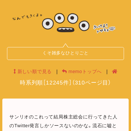
くそ雑多なひとりごと
新しい順で見る
❘
memoトップへ
❘
時系列順
［
12245
件］
（
310
ページ目）
サンリオのこれって結局株主総会に行ってきた人
のTwitter発言しかソースないのかな。流石に嘘と