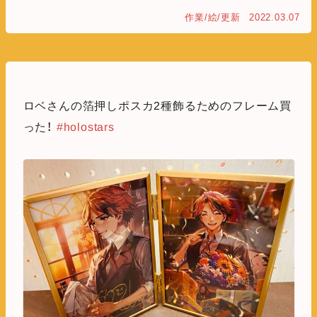
作業/絵/更新
2022.03.07
ロベさんの箔押しポスカ2種飾るためのフレーム買
った！
#holostars