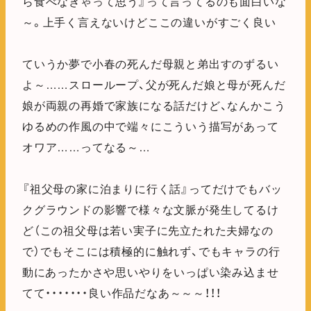
ら食べなきゃって思う』って言ってるのも面白いな
～。上手く言えないけどここの違いがすごく良い
ていうか夢で小春の死んだ母親と弟出すのずるい
よ～……スローループ、父が死んだ娘と母が死んだ
娘が両親の再婚で家族になる話だけど、なんかこう
ゆるめの作風の中で端々にこういう描写があって
オワア……ってなる～…
『祖父母の家に泊まりに行く話』ってだけでもバッ
クグラウンドの影響で様々な文脈が発生してるけ
ど（この祖父母は若い実子に先立たれた夫婦なの
で）でもそこには積極的に触れず、でもキャラの行
動にあったかさや思いやりをいっぱい染み込ませ
てて・・・・・・・良い作品だなあ～～～！！！