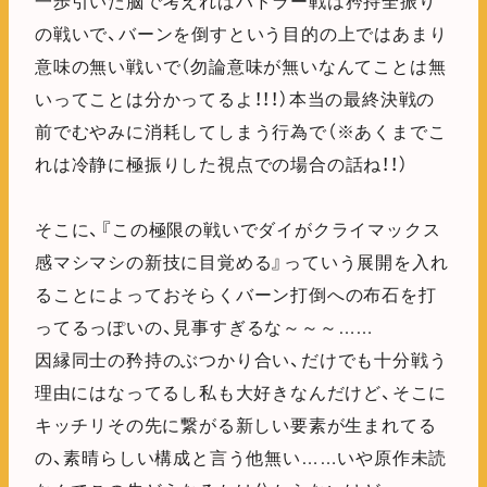
一歩引いた脳で考えればハドラー戦は矜持全振り
の戦いで、バーンを倒すという目的の上ではあまり
意味の無い戦いで（勿論意味が無いなんてことは無
いってことは分かってるよ！！！）本当の最終決戦の
前でむやみに消耗してしまう行為で（※あくまでこ
れは冷静に極振りした視点での場合の話ね！！）
そこに、『この極限の戦いでダイがクライマックス
感マシマシの新技に目覚める』っていう展開を入れ
ることによっておそらくバーン打倒への布石を打
ってるっぽいの、見事すぎるな～～～……
因縁同士の矜持のぶつかり合い、だけでも十分戦う
理由にはなってるし私も大好きなんだけど、そこに
キッチリその先に繋がる新しい要素が生まれてる
の、素晴らしい構成と言う他無い……いや原作未読