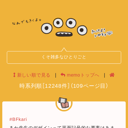
くそ雑多なひとりごと
新しい順で見る
❘
memoトップへ
❘
時系列順
［
12248
件］
（
109
ページ目）
#BFkari
るか先生のデザインって平面記号的な要素はあま