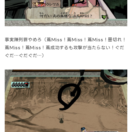
事実陳列罪やめろ（蔦Miss！蔦Miss！蔦Miss！墨切れ！
蔦Miss！蔦Miss！蔦成功するも攻撃が当たらない！ぐだ
ぐだ…ぐだぐだ…）