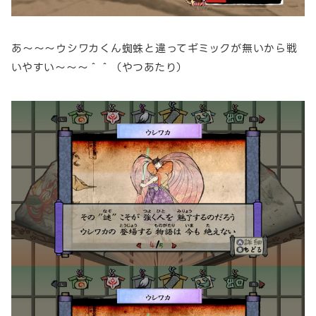
あ～～～ウシワカくん蜘蛛と違ってギミックが無いから戦
いやすい～～～＾＾（やつあたり）