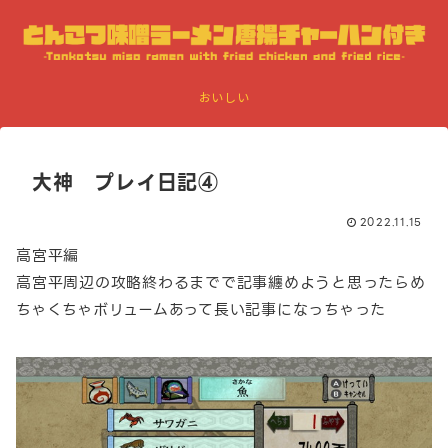
おいしい
大神 プレイ日記④
2022.11.15
高宮平編
高宮平周辺の攻略終わるまでで記事纏めようと思ったらめ
ちゃくちゃボリュームあって長い記事になっちゃった