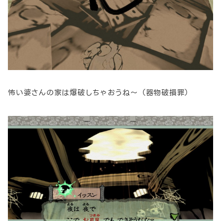
怖い婆さんの家は爆破しちゃおうね～（器物破損罪）