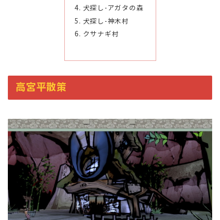
犬探し-アガタの森
犬探し-神木村
クサナギ村
高宮平散策