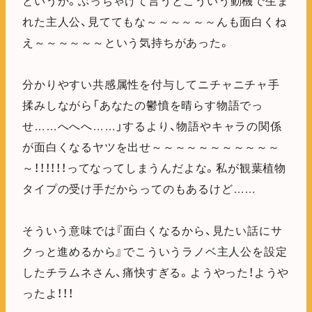
というか。ぶっちゃけて言うとこういう動機で生ま
れた主人公、見ててもな～～～～～～んも面白くね
え～～～～～～という気持ちがあった。
分かりやすい共感属性を付与してニチャニチャ手
揉みしながら「あなたの鬱憤を晴らす物語でっ
せ……へへへ……」するより、物語やキャラの関係
が面白くなるヤツを出せ～～～～～～～～～～～
～！！！！！！ってなってしまうんだよな。私が観葉植物
タイプの受け手だからってのもあるけど……
そういう意味では『面白くなるから、見たい話にサ
クっと進めるから』でこういうラノベ主人公を設定
したチラムネさん、痛快すぎる。ようやった！ようや
ったよ！！！