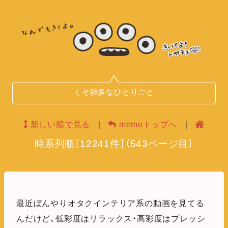
くそ雑多なひとりごと
新しい順で見る
❘
memoトップへ
❘
時系列順
［
12241
件］
（
543
ページ目）
最近ぼんやりオタクインテリア系の動画を見てる
んだけど、低彩度はリラックス・高彩度はプレッシ