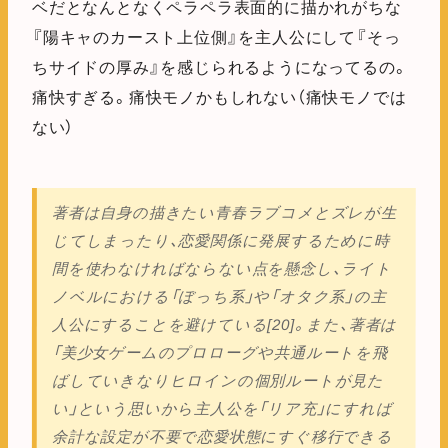
ベだとなんとなくペラペラ表面的に描かれがちな
『陽キャのカースト上位側』を主人公にして『そっ
ちサイドの厚み』を感じられるようになってるの。
痛快すぎる。痛快モノかもしれない（痛快モノでは
ない）
著者は自身の描きたい青春ラブコメとズレが生
じてしまったり、恋愛関係に発展するために時
間を使わなければならない点を懸念し、ライト
ノベルにおける「ぼっち系」や「オタク系」の主
人公にすることを避けている[20]。また、著者は
「美少女ゲームのプロローグや共通ルートを飛
ばしていきなりヒロインの個別ルートが見た
い」という思いから主人公を「リア充」にすれば
余計な設定が不要で恋愛状態にすぐ移行できる