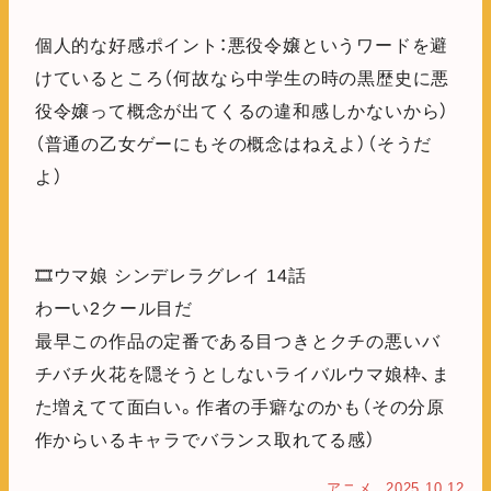
個人的な好感ポイント：悪役令嬢というワードを避
けているところ（何故なら中学生の時の黒歴史に悪
役令嬢って概念が出てくるの違和感しかないから）
（普通の乙女ゲーにもその概念はねえよ）（そうだ
よ）
🎞️ウマ娘 シンデレラグレイ 14話
わーい2クール目だ
最早この作品の定番である目つきとクチの悪いバ
チバチ火花を隠そうとしないライバルウマ娘枠、ま
た増えてて面白い。作者の手癖なのかも（その分原
作からいるキャラでバランス取れてる感）
アニメ
2025.10.12