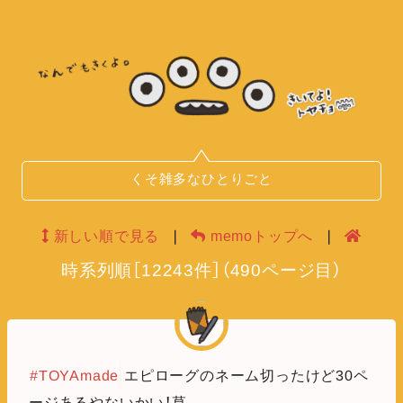
くそ雑多なひとりごと
新しい順で見る
❘
memoトップへ
❘
時系列順
［
12243
件］
（
490
ページ目）
#TOYAmade
エピローグのネーム切ったけど30ペ
ージあるやないかい！草