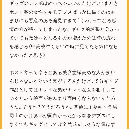
ギャグのテンポはめっちゃいいんだけど、いまどき
ホスト客の女性をキモデブスばっかに描くのはあ
まりにも悪意のある偏見すぎて「うわ」ってなる感
情の方が勝ってしまったな。ギャグ的誇張と分かっ
ていても微妙～となるものが増えたのは時の流れ
を感じる（中高校生くらいの時に見てたら気になら
なかったと思う）
ホスト客って寧ろ金ある美容意識高めな人が多い
んじゃないかという気がするんだけど、多分ギャグ
作品としてはキレイな男がキレイな女を相手して
いるという絵面があんまり面白くならないんだろ
うな。そうか？そうだろうか。普通に主要キャラ男
同士のかけあいが面白かったから客をデブスにし
なくてもギャグとしては全然成立しそうな気はす