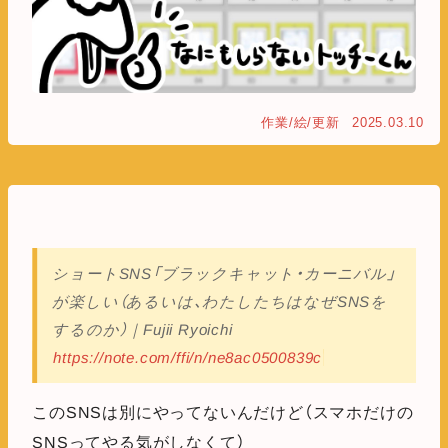
作業/絵/更新
2025.03.10
ショートSNS「ブラックキャット・カーニバル」
が楽しい（あるいは、わたしたちはなぜSNSを
するのか）｜Fujii Ryoichi
https://note.com/ffi/n/ne8ac0500839c
このSNSは別にやってないんだけど（スマホだけの
SNSってやる気がしなくて）