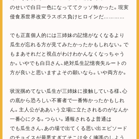
のせいで白日一色になっててクッソ怖かった。現実
侵食系世界改変ラスボス負けヒロインだ…………
でも正直個人的には三姉妹の記憶がなくなるより
瓜生が忘れる方が見てみたかったかもしれない。で
もまあそれだと視点がわけわかんなくなっちゃう
か。いやでも白日さん、絶対瓜生記憶喪失ルートの
方が良いと思いますよその願いなら。いや両方か。
状況掴めてない瓜生が三姉妹に接触している様、心
の底から恐ろしい不審者で一番怖かったかもしれ
ん。主人公がああいう立場に立たされるのがなんか
一番心にクる。つらい。通報されるよ普通は
でも瓜生さん、あの場で出てくる思い出エピソード
のチョイスが最悪すぎてそこは全く擁護のしよう