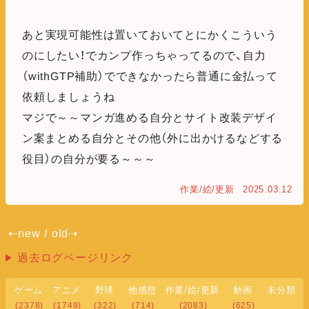
あと実現可能性は置いておいてとにかくこういう
のにしたい！でカンプ作っちゃってるので、自力
（withGTP補助）でできなかったら普通に金払って
依頼しましょうね
マジで～～マンガ進める自分とサイト改装デザイ
ン案まとめる自分とその他（外に出かけるなどする
役目）の自分が要る～～～
作業/絵/更新
2025.03.12
⇠new
/
old⇢
過去ログページリンク
ゲーム
アニメ
野球
他感想
作業/絵/更新
動画
未分類
(2378)
(1749)
(322)
(714)
(2083)
(625)