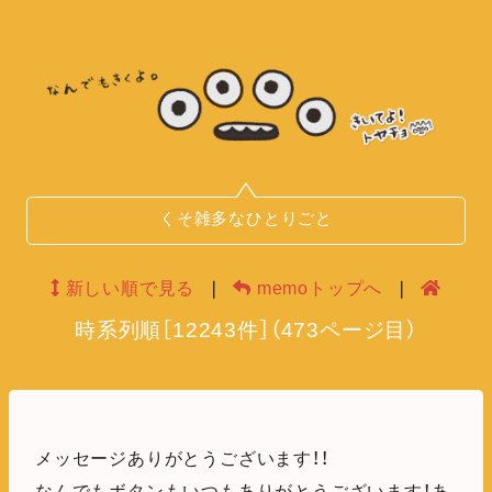
くそ雑多なひとりごと
新しい順で見る
❘
memoトップへ
❘
時系列順
［
12243
件］
（
473
ページ目）
メッセージありがとうございます！！
なんでもボタンもいつもありがとうございます！あ