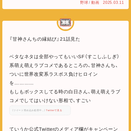
野球
/
動画
2025.03.11
『甘神さんちの縁結び』21話見た
ベタなネタは全部やってもいいSF（すこしふしぎ）
系萌え萌えラブコメであるところの、甘神さんち、
ついに世界改変系ラスボス負けヒロイン
を…………
もしもボックスしてる時の白日さん、萌え萌えラブ
コメでしてはいけない形相で、すごい
（ツイート埋め込み処理中...）
Twitterで見る
ていうか公式Twitterのメディア欄がキャンペーン