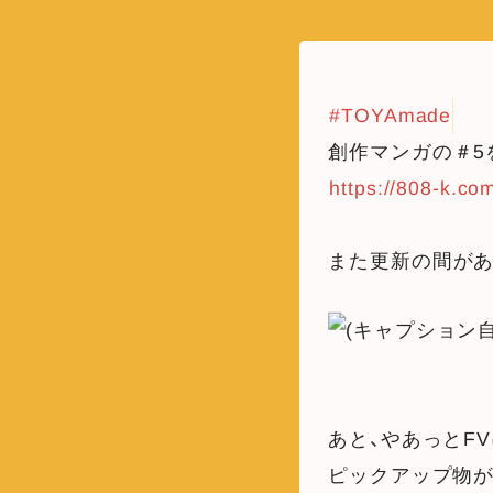
#TOYAmade
創作マンガの＃5
https://808-k.co
また更新の間があ
あと、やあっとF
ピックアップ物