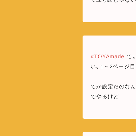
#TOYAmade
て
い。1～2ページ
てか設定だのな
でやるけど