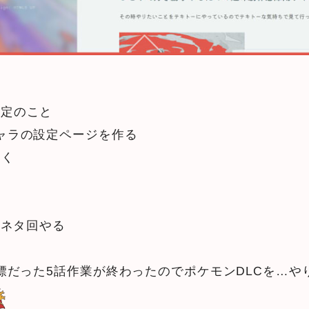
予定のこと
ャラの設定ページを作る
描く
小ネタ回やる
標だった5話作業が終わったのでポケモンDLCを…や