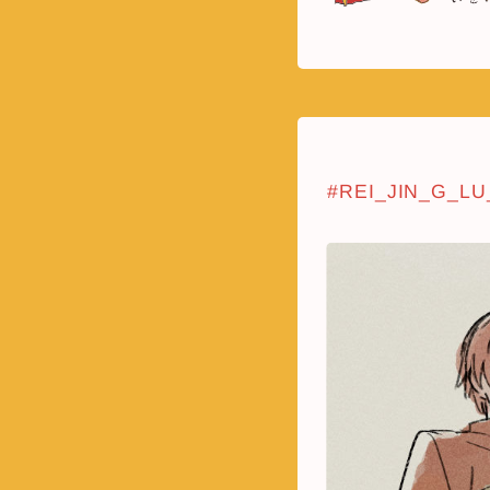
#REI_JIN_G_LU