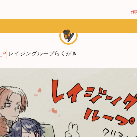
作
_P
レイジングループらくがき