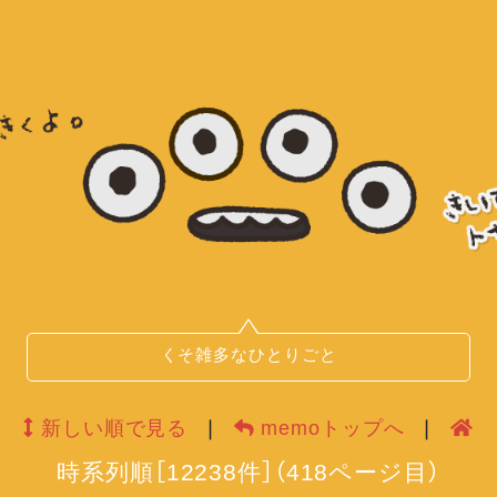
くそ雑多なひとりごと
新しい順で見る
❘
memoトップへ
❘
時系列順
［
12238
件］
（
418
ページ目）