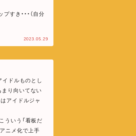
プすき・・・（自分
2023.05.29
アイドルものとし
あまり向いてない
層はアイドルジャ
こういう「看板だ
てアニメ化で上手