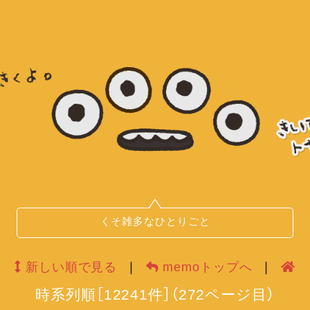
くそ雑多なひとりごと
新しい順で見る
❘
memoトップへ
❘
時系列順
［
12241
件］
（
272
ページ目）