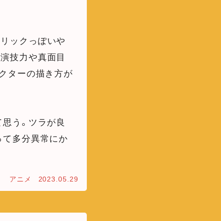
トリックっぽいや
の演技力や真面目
クターの描き方が
て思う。ツラが良
って多分異常にか
アニメ
2023.05.29