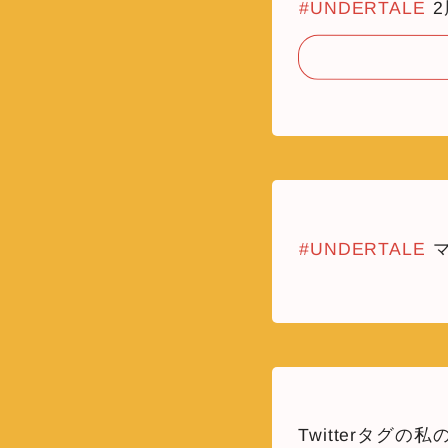
#UNDERTALE
2
#UNDERTALE
マ
Twitterタ