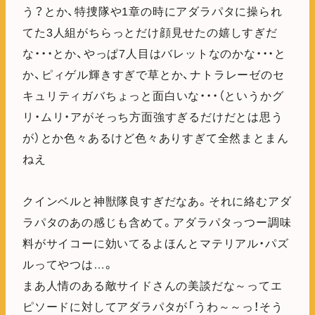
う？とか、特捜隊や1章の時にアダラパタに操られ
てた3人組がちらっとだけ顔見せたの嬉しすぎだ
な・・・とか、やっぱ7人目はバレットなのかな・・・と
か、ピィゲル輝きすぎで草とか、ナトラレーゼのセ
キュリティガバちょっと面白いな・・・（というかグ
リ・ムリ・アがそっち方面強すぎるだけだとは思う
が）とか色々あるけど色々ありすぎて全然まとまん
ねえ
クインベルと神獣隊良すぎだなあ。それに絡むアダ
ラパタのあの感じも含めて。アダラパタっつー調味
料がサイコーに効いてるよほんとマテリアル・パズ
ルってやつは…。
まあ人情のある敵サイドさんの美談だな～ってエ
ピソードに対してアダラパタが「うわ～～っ！そう