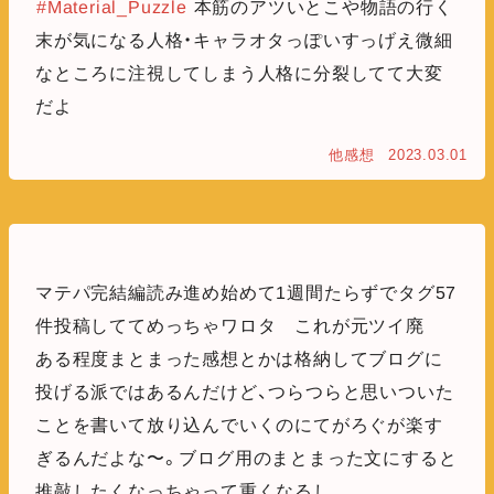
#Material_Puzzle
本筋のアツいとこや物語の行く
末が気になる人格・キャラオタっぽいすっげえ微細
なところに注視してしまう人格に分裂してて大変
だよ
他感想
2023.03.01
マテパ完結編読み進め始めて1週間たらずでタグ57
件投稿しててめっちゃワロタ これが元ツイ廃
ある程度まとまった感想とかは格納してブログに
投げる派ではあるんだけど、つらつらと思いついた
ことを書いて放り込んでいくのにてがろぐが楽す
ぎるんだよな〜。ブログ用のまとまった文にすると
推敲したくなっちゃって重くなるし