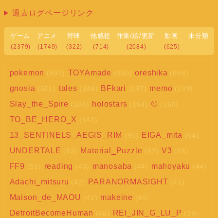
過去ログページリンク
ゲーム
アニメ
野球
他感想
作業/絵/更新
動画
未分類
(2379)
(1749)
(322)
(714)
(2084)
(625)
pokemon
TOYAmade
oreshika
(897)
(890)
(668)
gnosia
tales
BFkari
memo
(501)
(348)
(287)
(199)
Slay_the_Spire
holostars
⚾
(186)
(164)
(160)
TO_BE_HERO_X
(144)
13_SENTINELS_AEGIS_RIM
EIGA_mita
(95)
(64)
UNDERTALE
Material_Puzzle
V3
(63)
(62)
(56)
FF9
reading
manosaba
mahoyaku
(53)
(45)
(44)
(44)
Adachi_mitsuru
PARANORMASIGHT
(42)
(41)
Maison_de_MAOU
makeine
(41)
(40)
DetroitBecomeHuman
REI_JIN_G_LU_P
(40)
(39)