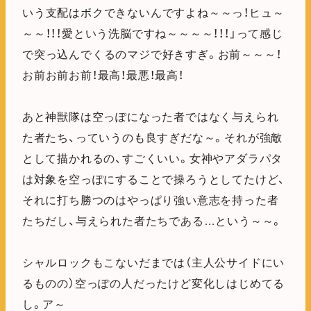
いう支配はボクできないんですよね～～っ！ヒュ～
～～！！！愛という洗脳ですね～～～～！！！」って感じ
で突っ込んでくるのマジで好きすぎ。お前～～～！
お前お前お前！最高！最悪！最高！
あと神獣隊は空っぽになった者ではなく与えられ
た者たち、っていうのも良すぎだな～。それが強敵
として描かれるの、すごくいい。女神やアダラパタ
は対象を空っぽにすることで操ろうとしてたけど、
それに打ち勝つのはやっぱり強い意志を持った者
たちだし、与えられた者たちである…という～～。
シャルロックもこないだまでは（主人公サイドにい
るものの）空っぽの人だったけど変化しはじめてる
し。ア～