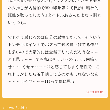
れたら良い作品なんだけど、ファンのトンチキ要素
ネタ推しが内輪的で寒い印象強くて微妙に精神的
距離を取ってしまう』タイトルあるんだよな～割と
いくつも。
でもそう感じるのは自分の感性であって、そういう
トンチキポイントでバズって知名度上げてる作品
も多いので大衆的には全然アリなんだろうな～～
とも思う～～。でも私はそういうのう、う、内輪く
せ～～！くせェ～～～！！と感じてしまう感性で こ
れもしかしたら若干損してるのかもしれないなあ
～～～！！イヤ～～～！！！って偶に思う
2023.03.01
⇠new
/
old⇢