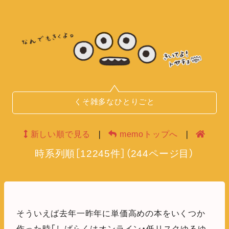
くそ雑多なひとりごと
新しい順で見る
❘
memoトップへ
❘
時系列順
［
12245
件］
（
244
ページ目）
そういえば去年一昨年に単価高めの本をいくつか
作った時「しばらくはオンライン・低リスクゆるゆ