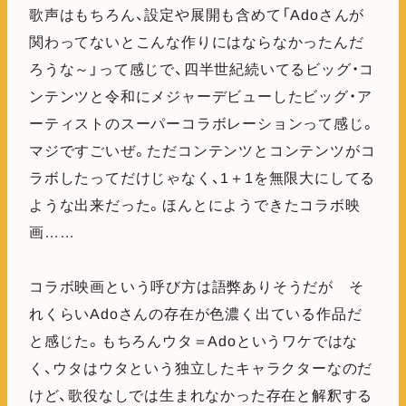
歌声はもちろん、設定や展開も含めて「Adoさんが
関わってないとこんな作りにはならなかったんだ
ろうな～」って感じで、四半世紀続いてるビッグ・コ
ンテンツと令和にメジャーデビューしたビッグ・ア
ーティストのスーパーコラボレーションって感じ。
マジですごいぜ。ただコンテンツとコンテンツがコ
ラボしたってだけじゃなく、1＋1を無限大にしてる
ような出来だった。ほんとにようできたコラボ映
画……
コラボ映画という呼び方は語弊ありそうだが そ
れくらいAdoさんの存在が色濃く出ている作品だ
と感じた。もちろんウタ＝Adoというワケではな
く、ウタはウタという独立したキャラクターなのだ
けど、歌役なしでは生まれなかった存在と解釈する