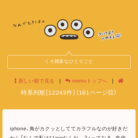
くそ雑多なひとりごと
新しい順で見る
❘
memoトップへ
❘
時系列順
［
12243
件］
（
181
ページ目）
iphone、角がカクッとしててカラフルなのが好きだ
から「なんで私は11proなんだ…？」ってなる。先代