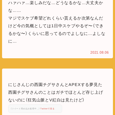
ハァハァ…楽しみだな…どうなるかな…大丈夫か
な……
マジでスケブ希望どれくらい貰えるか次第なんだ
けど今の気概としては1日中スケブやるぞ〜（でき
るかな〜）くらいに思ってるのでよしなに…よしな
に…
2021.08.06
にじさんじの西園チグサさんとAPEXする夢見た
西園チグサさんのことはガチでほとんど存じ上げ
ないのに（狂気山脈とV紅白は見たけど）
（ツイート埋め込み処理中...）
Twitterで見る