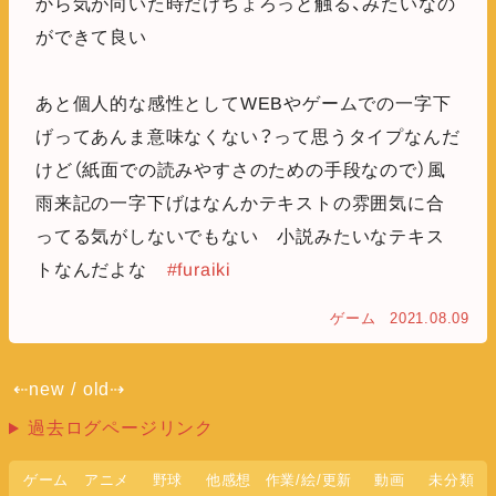
から気が向いた時だけちょろっと触る、みたいなの
ができて良い
あと個人的な感性としてWEBやゲームでの一字下
げってあんま意味なくない？って思うタイプなんだ
けど（紙面での読みやすさのための手段なので）風
雨来記の一字下げはなんかテキストの雰囲気に合
ってる気がしないでもない 小説みたいなテキス
トなんだよな
#furaiki
ゲーム
2021.08.09
⇠new
/
old⇢
過去ログページリンク
ゲーム
アニメ
野球
他感想
作業/絵/更新
動画
未分類