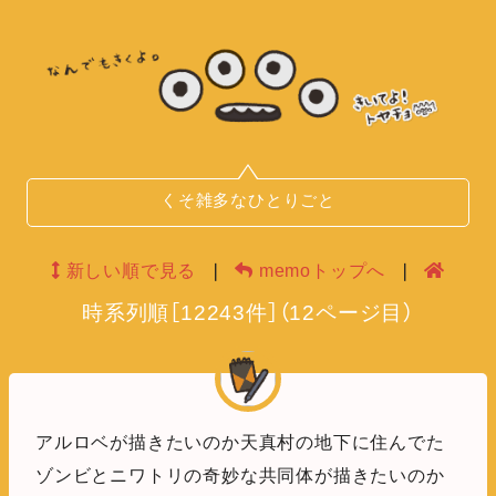
くそ雑多なひとりごと
新しい順で見る
❘
memoトップへ
❘
時系列順
［
12243
件］
（
12
ページ目）
アルロベが描きたいのか天真村の地下に住んでた
ゾンビとニワトリの奇妙な共同体が描きたいのか