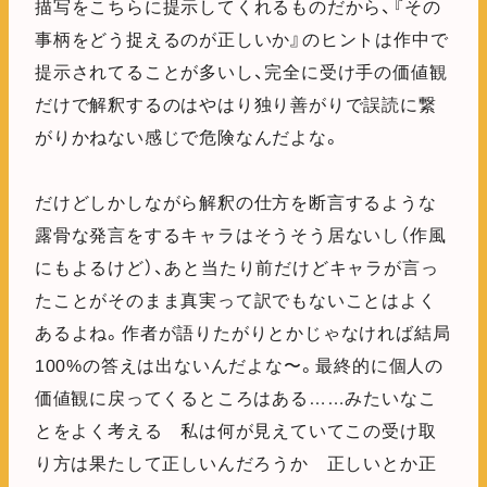
描写をこちらに提示してくれるものだから、『その
事柄をどう捉えるのが正しいか』のヒントは作中で
提示されてることが多いし、完全に受け手の価値観
だけで解釈するのはやはり独り善がりで誤読に繋
がりかねない感じで危険なんだよな。
だけどしかしながら解釈の仕方を断言するような
露骨な発言をするキャラはそうそう居ないし（作風
にもよるけど）、あと当たり前だけどキャラが言っ
たことがそのまま真実って訳でもないことはよく
あるよね。作者が語りたがりとかじゃなければ結局
100%の答えは出ないんだよな〜。最終的に個人の
価値観に戻ってくるところはある……みたいなこ
とをよく考える 私は何が見えていてこの受け取
り方は果たして正しいんだろうか 正しいとか正