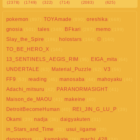
(2378)
(1749)
(322)
(714)
(2083)
(625)
pokemon
TOYAmade
oreshika
(897)
(890)
(668)
gnosia
tales
BFkari
memo
(501)
(348)
(287)
(199)
Slay_the_Spire
holostars
⚾
(186)
(164)
(160)
TO_BE_HERO_X
(144)
13_SENTINELS_AEGIS_RIM
EIGA_mita
(95)
(64)
UNDERTALE
Material_Puzzle
V3
(63)
(62)
(56)
FF9
reading
manosaba
mahoyaku
(53)
(45)
(44)
(44)
Adachi_mitsuru
PARANORMASIGHT
(42)
(41)
Maison_de_MAOU
makeine
(41)
(40)
DetroitBecomeHuman
REI_JIN_G_LU_P
(40)
(39)
Okami
nadja
daigyakuten
(39)
(36)
(31)
in_Stars_and_Time
usui_iigame
(31)
(28)
dangerous
kamokate
machi_428
(27)
(26)
(24)