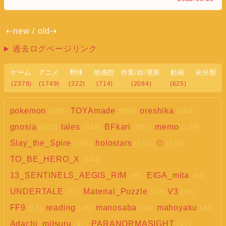
⇠new
/
old⇢
過去ログページリンク
ゲーム
アニメ
野球
他感想
作業/絵/更新
動画
未分類
(2379)
(1749)
(322)
(714)
(2084)
(625)
pokemon
TOYAmade
oreshika
(897)
(890)
(668)
gnosia
tales
BFkari
memo
(501)
(348)
(287)
(199)
Slay_the_Spire
holostars
⚾
(186)
(164)
(160)
TO_BE_HERO_X
(144)
13_SENTINELS_AEGIS_RIM
EIGA_mita
(95)
(64)
UNDERTALE
Material_Puzzle
V3
(63)
(62)
(56)
FF9
reading
manosaba
mahoyaku
(53)
(45)
(44)
(44)
Adachi_mitsuru
PARANORMASIGHT
(42)
(41)