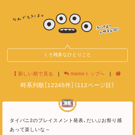
くそ雑多なひとりごと
新しい順で見る
❘
memoトップへ
❘
時系列順
［
12245
件］
（
112
ページ目）
タイバニ2のプレイスメント発表、だいぶお祭り感
あって楽しいな～