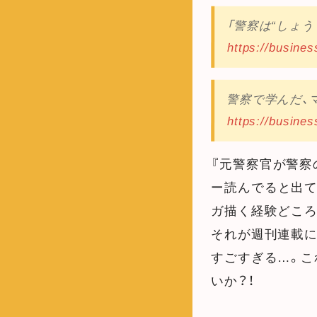
「警察は“しょ
https://busines
警察で学んだ、
https://busines
『元警察官が警察
ー読んでると出て
ガ描く経験どこ
それが週刊連載に
すごすぎる…。
いか？！