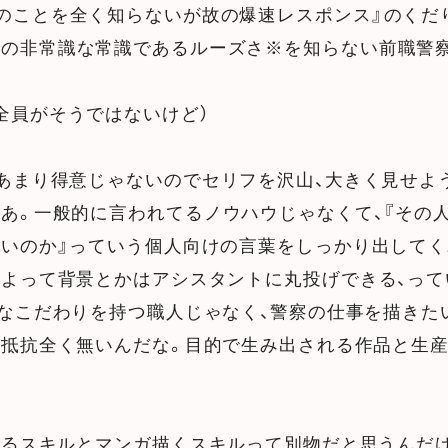
のことを全く知らないが故の爆速レスポンス』のくだ
有の非常識な常識であるルーズさ※を知らない前職警
全員がそうではないけど）
あまり得意じゃないのでセリフを沢山、大きく見せよ
あ。一般的に言われてるノウハウじゃなくて、『その
いのか』っていう個人向けの言葉をしっかり出してく
よって背景とかはアシスタントに丸投げできる、って
なこだわりを持つ職人じゃなく、警察の仕事を描きた
う抵抗全く無いんだな。目的で生み出される作品と生
るスキルとマンガ描くスキルって別物だと思うんだけ