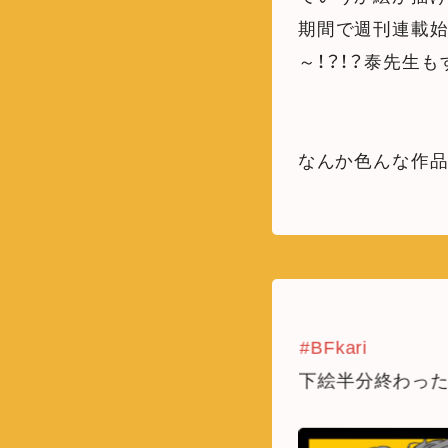
期間で週刊連載始
～！？！？泰先生
なんか色んな作
#BFkari
下絵半分終わった