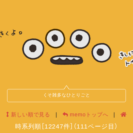
くそ雑多なひとりごと
新しい順で見る
❘
memoトップへ
❘
時系列順
［
12247
件］
（
111
ページ目）