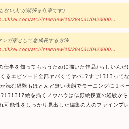
うもない人”が頑張る仕事です」
s.nikkei.com/atcl/interview/15/284031/0423000...
マンガ家として急成長する方法
s.nikkei.com/atcl/interview/15/284031/0423000...
の仕事を知ってもらうために描いた作品』らしいんだ
くるエピソード全部ヤバくてヤバ！？すご！？！？って
ろか読む経験もほとんど無い状態でモーニングに１ペ
？！？！？！？絵を描くノウハウは似顔絵捜査の経験から！
これ可能性をしっかり見出した編集の人のファインプ