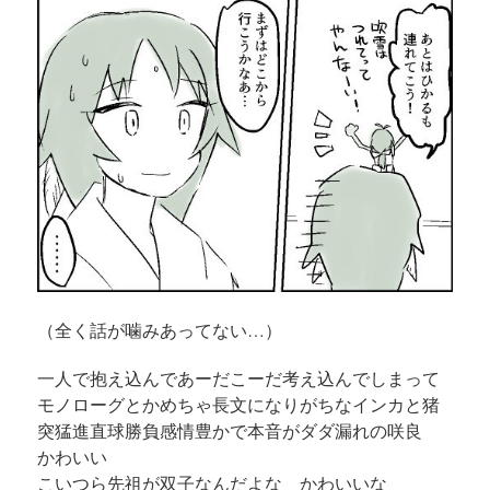
（全く話が噛みあってない…）
一人で抱え込んであーだこーだ考え込んでしまって
モノローグとかめちゃ長文になりがちなインカと猪
突猛進直球勝負感情豊かで本音がダダ漏れの咲良
かわいい
こいつら先祖が双子なんだよな かわいいな