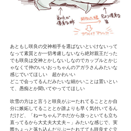
あともし咲良の交神相手を選ばないといけないって
なって素質とか一切考慮しないなら絶対親王だった
でも咲良は交神とかしないしなのでカップルとかじ
ゃなくて仲のいいおっちゃんのアガラさんみたいな
感じでいてほしい 超かわいい
どこで会ってるんだみたいな細かいことは置いとい
て、愚痴とか聞いてやっててほしい
吹雪の方はと言うと咲良がぶーたれてることとか自
分に嫉妬してることとか誰よりも早く気付いてるん
だけど、「ねーちゃんアホだから放っといても立ち
直ってるから大丈夫大丈夫～」みたいな感じで、実
際ちょっと落ち込んだりぶーたれてても咲良すぐ立