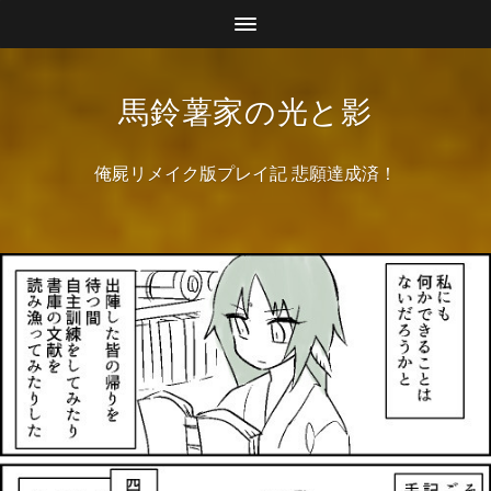
馬鈴薯家の光と影
俺屍リメイク版プレイ記 悲願達成済！