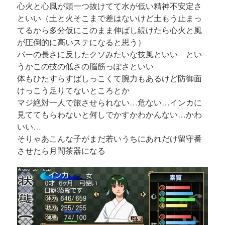
心火と心風が頭一つ抜けてて水が低い精神不安定さ
といい（土と火そこまで差はないけど土もう止まっ
てるから多分仮にこのまま伸ばし続けたら心火と風
が圧倒的に高いステになると思う）
バーの長さに反したクソみたいな技風といい とい
うかこの技の低さの脳筋っぽさといい
体もひたすらすばしっこくて腕力もあるけど防御面
けっこう足りてないところとか
マジ絶対一人で旅させられない…危ない…インカに
見ててもらわないと何しでかすかわかんない…かわ
いい…
そりゃあこんな子がまだ若いうちにあれだけ留守番
させたら月間茶器になる